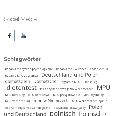
Social Media
Schlagwörter
badania medyczno-psychologiczne
badania mpu w Polsce
badanie MPU
Deutschland und Polen
badanie MPU za granicą
dolmetschen
Dolmetscher
egzamin MPU
Flensburg
Idiotentest
MPU
Jak odzyskac prawo jazdy w Niemczech
MPU Beratung
MPU doradztwo
MPU przygotowanie
MPU psycholog
mpu w Niemczech
MPU Vorbereitung
MPU w Niemczech opinie
Polen
ocena medyczno-psychologiczna
odzyskanie prawa jazdy
polnisch
Polnisch /
und Deutschland