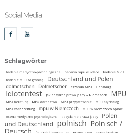
Social Media
Schlagwörter
badania medyczno-psychologiczne
badania mpu w Polsce
badanie MPU
Deutschland und Polen
badanie MPU za granicą
dolmetschen
Dolmetscher
egzamin MPU
Flensburg
Idiotentest
MPU
Jak odzyskac prawo jazdy w Niemczech
MPU Beratung
MPU doradztwo
MPU przygotowanie
MPU psycholog
mpu w Niemczech
MPU Vorbereitung
MPU w Niemczech opinie
Polen
ocena medyczno-psychologiczna
odzyskanie prawa jazdy
polnisch
Polnisch /
und Deutschland
Deutsch
Polnisch Übersetzung
prawo jazdy
prawo jazdy w