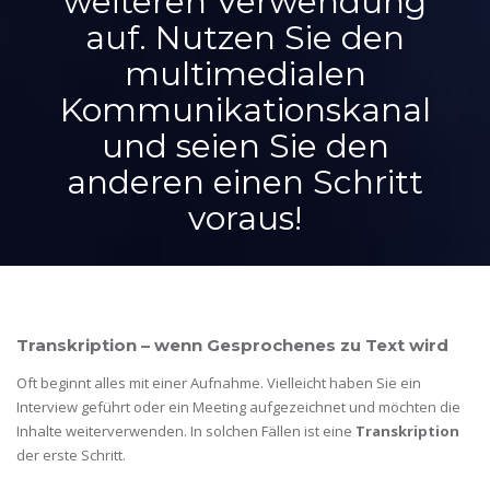
weiteren Verwendung
auf. Nutzen Sie den
multimedialen
Kommunikationskanal
und seien Sie den
anderen einen Schritt
voraus!
Transkription – wenn Gesprochenes zu Text wird
Oft beginnt alles mit einer Aufnahme. Vielleicht haben Sie ein
Interview geführt oder ein Meeting aufgezeichnet und möchten die
Inhalte weiterverwenden. In solchen Fällen ist eine
Transkription
der erste Schritt.