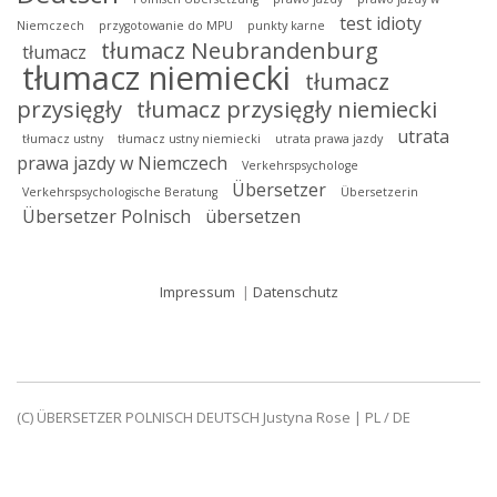
test idioty
Niemczech
przygotowanie do MPU
punkty karne
tłumacz Neubrandenburg
tłumacz
tłumacz niemiecki
tłumacz
przysięgły
tłumacz przysięgły niemiecki
utrata
tłumacz ustny
tłumacz ustny niemiecki
utrata prawa jazdy
prawa jazdy w Niemczech
Verkehrspsychologe
Übersetzer
Verkehrspsychologische Beratung
Übersetzerin
Übersetzer Polnisch
übersetzen
Impressum
|
Datenschutz
(C) ÜBERSETZER POLNISCH DEUTSCH
Justyna Rose | PL / DE